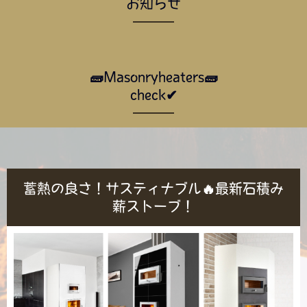
お知らせ
🧱Masonryheaters🧱
check✔
蓄熱の良さ！サスティナブル🔥最新石積み
薪ストーブ！