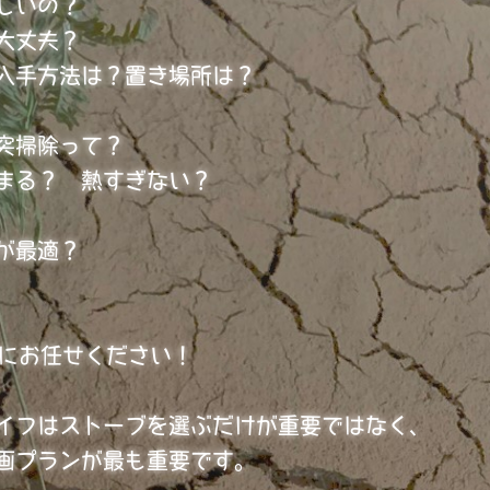
しいの？
大丈夫？
入手方法は？置き場所は？
突掃除って？
まる
？ 熱すぎない？
が最適？
ecoにお任せください！
イフはストーブを選ぶだけが重要ではなく、
画プランが最も重要です。