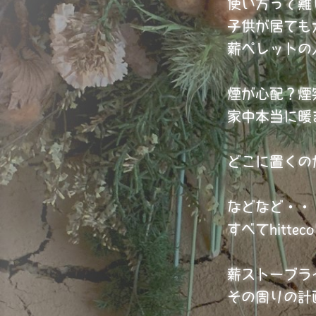
使い方って難
子供が居ても
薪ペレットの
煙が心配？煙
家中本当に暖
どこに置くの
などなど・・
すべてhitt
薪ストーブラ
その周りの計